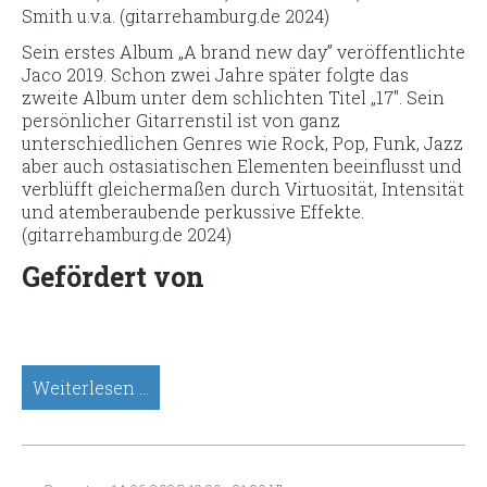
Smith u.v.a. (gitarrehamburg.de 2024)
Sein erstes Album „A brand new day” veröffentlichte
Jaco 2019. Schon zwei Jahre später folgte das
zweite Album unter dem schlichten Titel „17″. Sein
persönlicher Gitarrenstil ist von ganz
unterschiedlichen Genres wie Rock, Pop, Funk, Jazz
aber auch ostasiatischen Elementen beeinflusst und
verblüfft gleichermaßen durch Virtuosität, Intensität
und atemberaubende perkussive Effekte.
(gitarrehamburg.de 2024)
Gefördert von
Jaco
Weiterlesen …
Liu,
Sologitarre
(Spätsünder-
Meisterkonzert)