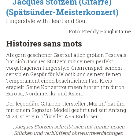
Jacques Stotzem (Gitarre)
des
(Spätsünder-Meisterkonzert)
Pfeifens)
&
Fingerstyle with Heart and Soul
Überraschungsgast
Foto: Freddy Hauglustaine
Histoires sans mots
Als gern gesehener Gast auf allen großen Festivals
hat sich Jacques Stotzem mit seinem perfekt
vorgetragenen Fingerstyle-Gitarrenspiel, seinem
sensiblen Gespür für Melodik und seinem feinen
Temperament einen beachtlichen Fan-Kreis
erspielt. Seine Konzerttourneen führen ihn durch
Europa, Nordamerika und Asien.
Der legendäre Gitarren-Hersteller „Martin“ hat ihn
mit einem Signatur-Modell geehrt und seit Anfang
2023 ist er ein offizieller AER Endorser.
„
Jacques Stotzem schreibt sich mit immer neuen
Stücken und verblüffend ohrwurmverdächtigen