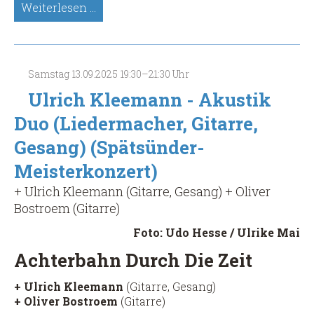
Juliane
Weiterlesen …
Byrenheid,
Klassische
Gitarre
(Spätsünder-
Samstag
13.09.2025
19:30–21:30 Uhr
Meisterkonzert)
Ulrich Kleemann - Akustik
Duo (Liedermacher, Gitarre,
Gesang) (Spätsünder-
Meisterkonzert)
+ Ulrich Kleemann (Gitarre, Gesang) + Oliver
Bostroem (Gitarre)
Foto: Udo Hesse / Ulrike Mai
Achterbahn Durch Die Zeit
+ Ulrich Kleemann
(Gitarre, Gesang)
+ Oliver Bostroem
(Gitarre)