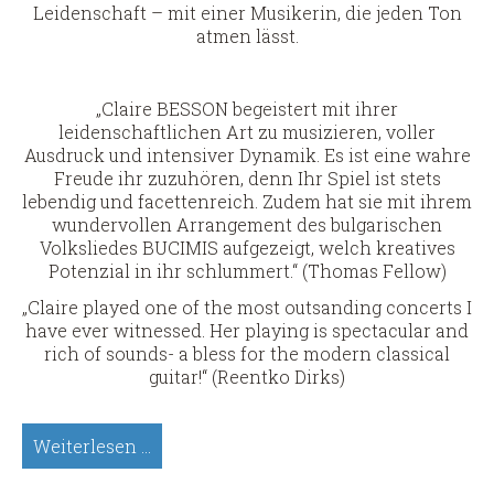
Leidenschaft – mit einer Musikerin, die jeden Ton
atmen lässt.
„Claire BESSON begeistert mit ihrer
leidenschaftlichen Art zu musizieren, voller
Ausdruck und intensiver Dynamik. Es ist eine wahre
Freude ihr zuzuhören, denn Ihr Spiel ist stets
lebendig und facettenreich. Zudem hat sie mit ihrem
wundervollen Arrangement des bulgarischen
Volksliedes BUCIMIS aufgezeigt, welch kreatives
Potenzial in ihr schlummert.“ (Thomas Fellow)
„Claire played one of the most outsanding concerts I
have ever witnessed. Her playing is spectacular and
rich of sounds- a bless for the modern classical
guitar!“ (Reentko Dirks)
Claire
Weiterlesen …
Besson,
Sologitarre