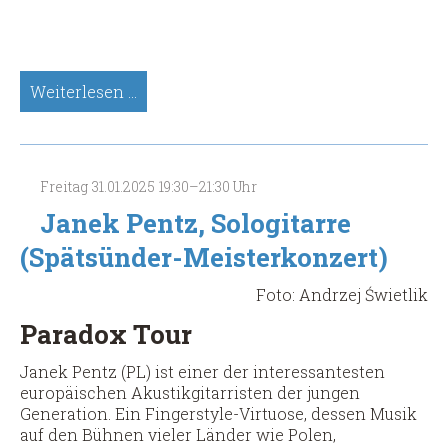
WORLD
Weiterlesen …
STRINGS
-
Masuda
&
Freitag
31.01.2025
19:30–21:30 Uhr
Brunn
(Gitarre,
Janek Pentz, Sologitarre
Kanun,
(Spätsünder-Meisterkonzert)
Kaval)
Foto: Andrzej Świetlik
Paradox Tour
Janek Pentz (PL) ist einer der interessantesten
europäischen Akustikgitarristen der jungen
Generation. Ein Fingerstyle-Virtuose, dessen Musik
auf den Bühnen vieler Länder wie Polen,