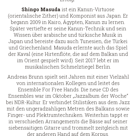
Shingo Masuda
ist ein Kanun-Virtuose
(orientalische Zither) und Komponist aus Japan. Er
begann 2009 in Kairo, Ägypten, Kanun zu lernen.
Später vertiefte er seine Kanun-Technik und sein
Wissen über arabische und türkische Musik in
Japan und bereiste dazu auch Tunesien, die Türkei
und Griechenland. Masuda erlernte auch das Spiel
der Kaval (eine Hirtenflöte, die auf dem Balkan und
im Orient gespielt wird). Seit 2017 lebt er im
musikalischen Schmelztiegel Berlin.
Andreas Brunn spielt seit Jahren mit einer Vielzahl
von internationalen Kollegen und leitet des
Ensemble For Free Hands. Die neue CD des
Ensembles war im Oktober „Jazzalbum der Woche“
bei NDR-Kultur. Er verbindet Stilistiken aus dem Jazz
mit den ungeradzahligen Metren des Balkans sowie
Finger- und Plektrumtechniken. Weiterhin tappt er
in verschieden Arrangements die Bässe auf seiner
siebensaitigen Gitarre und trommelt zeitgleich mit
der anderen Hand auf dem Korpus.