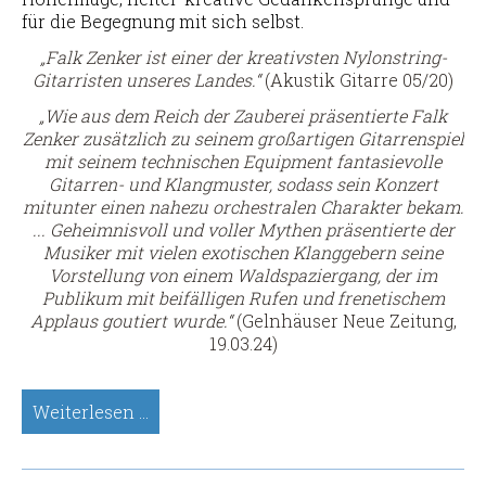
für die Begegnung mit sich selbst.
„Falk Zenker ist einer der kreativsten Nylonstring-
Gitarristen unseres Landes.“
(Akustik Gitarre 05/20)
„Wie aus dem Reich der Zauberei präsentierte Falk
Zenker zusätzlich zu seinem großartigen Gitarrenspiel
mit seinem technischen Equipment fantasievolle
Gitarren- und Klangmuster, sodass sein Konzert
mitunter einen nahezu orchestralen Charakter bekam.
... Geheimnisvoll und voller Mythen präsentierte der
Musiker mit vielen exotischen Klanggebern seine
Vorstellung von einem Waldspaziergang, der im
Publikum mit beifälligen Rufen und frenetischem
Applaus goutiert wurde.“
(Gelnhäuser Neue Zeitung,
19.03.24)
Falk
Weiterlesen …
Zenker
(Gitarre,
Klanginstrumente,