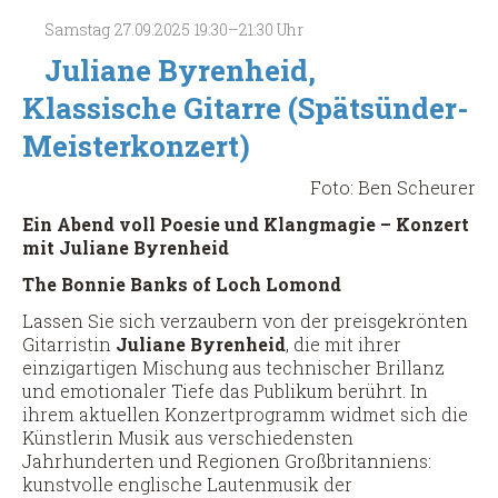
Livelooping)
Samstag
27.09.2025
19:30–21:30 Uhr
(Spätsünder-
Meisterkonzert)
Juliane Byrenheid,
Klassische Gitarre (Spätsünder-
Meisterkonzert)
Foto: Ben Scheurer
Ein Abend voll Poesie und Klangmagie – Konzert
mit Juliane Byrenheid
The Bonnie Banks of Loch Lomond
Lassen Sie sich verzaubern von der preisgekrönten
Gitarristin
Juliane Byrenheid
, die mit ihrer
einzigartigen Mischung aus technischer Brillanz
und emotionaler Tiefe das Publikum berührt. In
ihrem aktuellen Konzertprogramm widmet sich die
Künstlerin Musik aus verschiedensten
Jahrhunderten und Regionen Großbritanniens:
kunstvolle englische Lautenmusik der