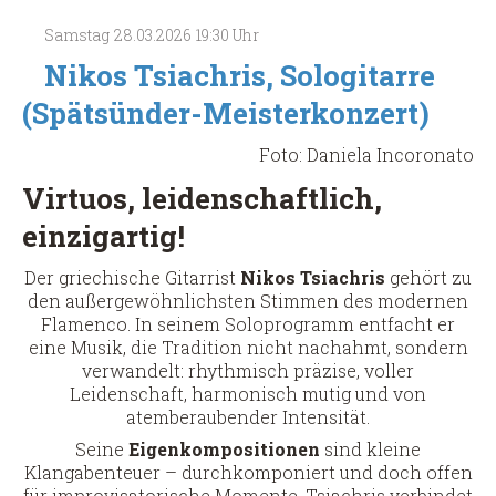
Meisterkonzert)
Samstag
28.03.2026
19:30 Uhr
Nikos Tsiachris, Sologitarre
(Spätsünder-Meisterkonzert)
Foto: Daniela Incoronato
Virtuos, leidenschaftlich,
einzigartig!
Der griechische Gitarrist
Nikos Tsiachris
gehört zu
den außergewöhnlichsten Stimmen des modernen
Flamenco. In seinem Soloprogramm entfacht er
eine Musik, die Tradition nicht nachahmt, sondern
verwandelt: rhythmisch präzise, voller
Leidenschaft, harmonisch mutig und von
atemberaubender Intensität.
Seine
Eigenkompositionen
sind kleine
Klangabenteuer – durchkomponiert und doch offen
für improvisatorische Momente. Tsiachris verbindet