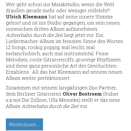
Wer geht schon ins Musikstudio, wenn die Welt
draußen gerade mehr oder weniger stillsteht?
Ulrich Kleemann
hat auf seine innere Stimme
gehört und ist ins Studio gegangen, um sein neues,
inzwischen drittes Album aufzunehmen.
Achterbahn durch die Zeit
liegt jetzt vor: Ein
Liedermacher-Album im feinsten Sinne des Wortes.
12 Songs, rockig poppig, mal leicht, mal
melancholisch, auch mal instrumental. Feine
Melodien, coole Gitrarrenriffs, groovige Rhythmen
und diese ganz persönliche Art des Geschichten-
Erzählens. All das hat Kleemann auf seinem neuen
Album weiter perfektioniert.
Zusammen mit seinem langjährigen Duo Partner,
dem Berliner Gitarristen
Oliver Bostroem
(früher
u.a mit Die Zöllner, Ulla Meineke) stellt er das neue
Album
Achterbahn durch die Zeit
vor.
Ulrich
Weiterlesen …
Kleemann