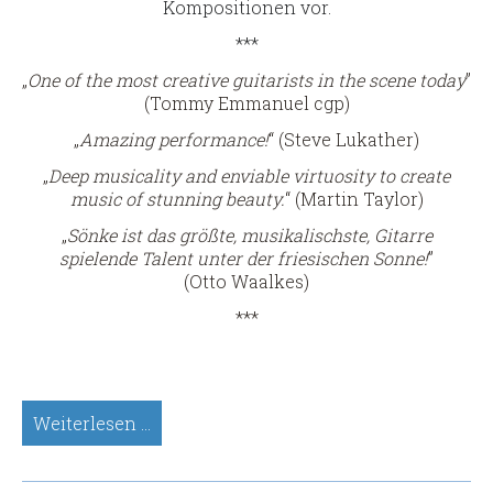
Kompositionen vor.
***
„
One of the most creative guitarists in the scene today
”
(Tommy Emmanuel cgp)
„
Amazing performance!
“ (Steve Lukather)
„
Deep musicality and enviable virtuosity to create
music of stunning beauty.
“ (Martin Taylor)
„
Sönke ist das größte, musikalischste, Gitarre
spielende Talent unter der friesischen Sonne!
”
(Otto Waalkes)
***
Sönke
Weiterlesen …
Meinen,
Sologitarre
(Spätsünder-