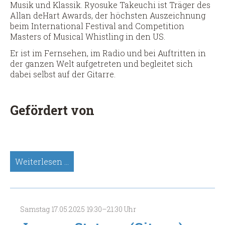
Musik und Klassik. Ryosuke Takeuchi ist Träger des
Allan deHart Awards, der höchsten Auszeichnung
beim International Festival and Competition
Masters of Musical Whistling in den US.
Er ist im Fernsehen, im Radio und bei Auftritten in
der ganzen Welt aufgetreten und begleitet sich
dabei selbst auf der Gitarre.
Gefördert von
Ryosuke
Weiterlesen …
Takeuchi
(The
Whistler
-
Samstag
17.05.2025
19:30–21:30 Uhr
Die
Kunst