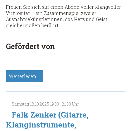
Freuen Sie sich auf einen Abend voller klangvoller
Virtuosität – ein Zusammenspiel zweier
Ausnahmekünstlerinnen, das Herz und Geist
gleichermaßen berührt.
Gefördert von
Hannah
Weiterlesen …
Schlubeck
&
Eva
Beneke
Samstag
18.10.2025
19:30–21:30 Uhr
(Panflöte,
Gitarre)
Falk Zenker (Gitarre,
(Spätsünder-
Klanginstrumente,
Meisterkonzert)