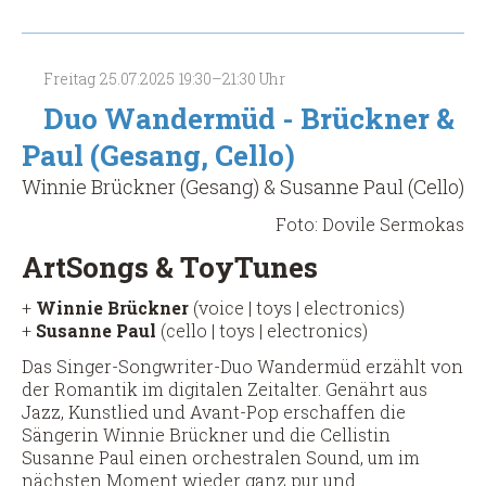
-
Akustik
Duo
Freitag
25.07.2025
19:30–21:30 Uhr
(Liedermacher,
Gitarre,
Duo Wandermüd - Brückner &
Gesang)
Paul (Gesang, Cello)
(Spätsünder-
Meisterkonzert)
Winnie Brückner (Gesang) & Susanne Paul (Cello)
Foto: Dovile Sermokas
ArtSongs & ToyTunes
+
Winnie Brückner
(voice | toys | electronics)
+
Susanne Paul
(cello | toys | electronics)
Das Singer-Songwriter-Duo Wandermüd erzählt von
der Romantik im digitalen Zeitalter. Genährt aus
Jazz, Kunstlied und Avant-Pop erschaffen die
Sängerin Winnie Brückner und die Cellistin
Susanne Paul einen orchestralen Sound, um im
nächsten Moment wieder ganz pur und