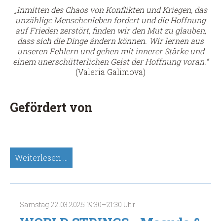
„Inmitten des Chaos von Konflikten und Kriegen, das
unzählige Menschenleben fordert und die Hoffnung
auf Frieden zerstört, finden wir den Mut zu glauben,
dass sich die Dinge ändern können. Wir lernen aus
unseren Fehlern und gehen mit innerer Stärke und
einem unerschütterlichen Geist der Hoffnung voran.“
(Valeria Galimova)
Gefördert von
Valeria
Weiterlesen …
Galimova,
Klassische
Gitarre
(Spätsünder-
Samstag
22.03.2025
19:30–21:30 Uhr
Meisterkonzert)