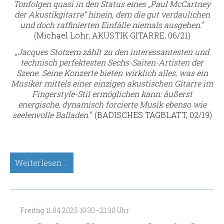
Tonfolgen quasi in den Status eines „Paul McCartney
der Akustikgitarre“ hinein, dem die gut verdaulichen
und doch raffinierten Einfälle niemals ausgehen.
“
(Michael Lohr, AKUSTIK GITARRE, 06/21)
„
Jacques Stotzem zählt zu den interessantesten und
technisch perfektesten Sechs-Saiten-Artisten der
Szene. Seine Konzerte bieten wirklich alles, was ein
Musiker mittels einer einzigen akustischen Gitarre im
Fingerstyle-Stil ermöglichen kann: äußerst
energische, dynamisch forcierte Musik ebenso wie
seelenvolle Balladen.
“ (BADISCHES TAGBLATT, 02/19)
Jacques
Weiterlesen …
Stotzem
(Gitarre)
(Spätsünder-
Meisterkonzert)
Freitag
11.04.2025
19:30–21:30 Uhr