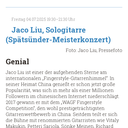
-
Brückner
&
Freitag
04.07.2025
19:30–21:30 Uhr
Paul
(Gesang,
Jaco Liu, Sologitarre
Cello)
(Spätsünder-Meisterkonzert)
Foto: Jaco Liu, Pressefoto
Genial
Jaco Liu ist einer der aufgehenden Sterne am
internationalen „Fingerstyle-Gitarrenhimmel”. In
seiner Heimat China genießt er schon jetzt große
Popularität, was sich in mehr als einer Millionen
Followern im chinesischen Internet niederschlägt.
2017 gewann er mit dem „WAGF Fingerstyle
Competition”, den wohl prestigeträchtigsten
Gitarrenwettbewerb in China. Seitdem teilt er sich
die Bühne mit renommierten Gitarristen wie Vitaly
Makukin, Petteri Sariola, Sönke Meinen, Richard