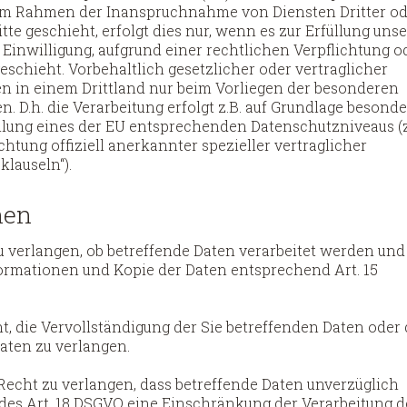
 im Rahmen der Inanspruchnahme von Diensten Dritter o
te geschieht, erfolgt dies nur, wenn es zur Erfüllung unse
r Einwilligung, aufgrund einer rechtlichen Verpflichtung o
eschieht. Vorbehaltlich gesetzlicher oder vertraglicher
ten in einem Drittland nur beim Vorliegen der besonderen
n. D.h. die Verarbeitung erfolgt z.B. auf Grundlage besonde
ellung eines der EU entsprechenden Datenschutzniveaus (z
chtung offiziell anerkannter spezieller vertraglicher
lauseln“).
nen
u verlangen, ob betreffende Daten verarbeitet werden und
formationen und Kopie der Daten entsprechend Art. 15
, die Vervollständigung der Sie betreffenden Daten oder 
aten zu verlangen.
echt zu verlangen, dass betreffende Daten unverzüglich
des Art. 18 DSGVO eine Einschränkung der Verarbeitung d