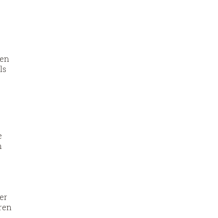
hen
ls
e
n
er
ren