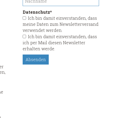
Pflichtfeld
Datenschutz
*
Ich bin damit einverstanden, dass
meine Daten zum Newsletterversand
verwendet werden.
Ich bin damit einverstanden, dass
ich per Mail diesen Newsletter
erhalten werde.
Absenden
er
en,
he
n