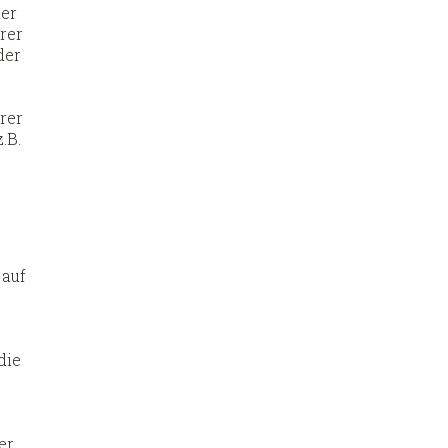
der
rer
der
rer
.B.
 auf
die
er