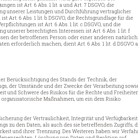
gen ist Art. 6 Abs. 1 lit. a und Art. 7 DSGVO, die
lung unserer Leistungen und Durchführung vertraglicher
rt. 6 Abs. 1 lit. b DSGVO, die Rechtsgrundlage für die
rpflichtungen ist Art. 6 Abs. 1 lit. c DSGVO, und die
unserer berechtigten Interessen ist Art. 6 Abs. 1 lit. f
essen der betroffenen Person oder einer anderen natürlic
n erforderlich machen, dient Art. 6 Abs. 1 lit. d DSGVO a
er Berücksichtigung des Stands der Technik, der
ngs, der Umstände und der Zwecke der Verarbeitung sowi
eit und Schwere des Risikos für die Rechte und Freiheite
d organisatorische Maßnahmen, um ein dem Risiko
erung der Vertraulichkeit, Integrität und Verfügbarkeit
s zu den Daten, als auch des sie betreffenden Zugriffs, d
arkeit und ihrer Trennung. Des Weiteren haben wir Verfah
ffenenrechten, Löschung von Daten und Reaktion auf