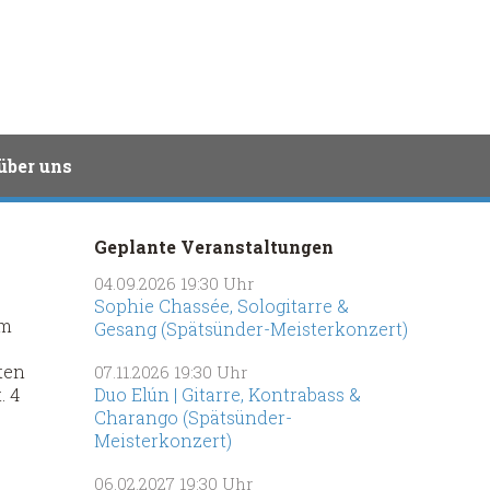
über uns
Geplante Veranstaltungen
04.09.2026
19:30 Uhr
Sophie Chassée, Sologitarre &
hm
Gesang (Spätsünder-Meisterkonzert)
ten
07.11.2026
19:30 Uhr
. 4
Duo Elún | Gitarre, Kontrabass &
Charango (Spätsünder-
Meisterkonzert)
06.02.2027
19:30 Uhr