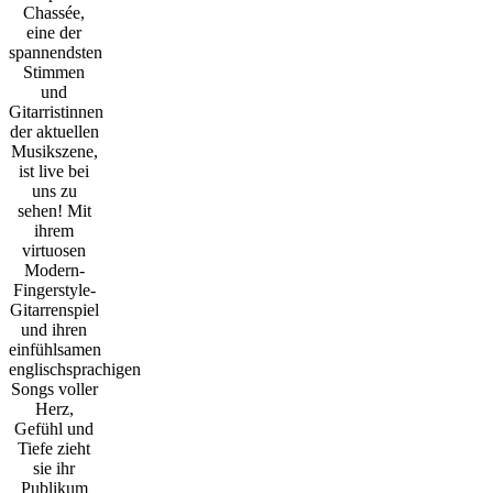
Chassée,
eine der
spannendsten
Stimmen
und
Gitarristinnen
der aktuellen
Musikszene,
ist live bei
uns zu
sehen! Mit
ihrem
virtuosen
Modern-
Fingerstyle-
Gitarrenspiel
und ihren
einfühlsamen
englischsprachigen
Songs voller
Herz,
Gefühl und
Tiefe zieht
sie ihr
Publikum