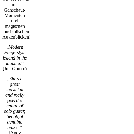
mit
Gänsehaut-
Momenten
und
magischen
musikalischen
Augenblicken!
„
Modern
Fingerstyle
legend in the
making!
”
(Jon Gomm)
„
She's a
great
musician
and really
gets the
nature of
solo guitar,
beautiful
genuine
music.
“
(Andy