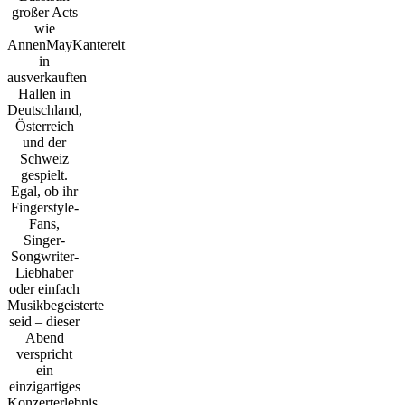
großer Acts
wie
AnnenMayKantereit
in
ausverkauften
Hallen in
Deutschland,
Österreich
und der
Schweiz
gespielt.
Egal, ob ihr
Fingerstyle-
Fans,
Singer-
Songwriter-
Liebhaber
oder einfach
Musikbegeisterte
seid – dieser
Abend
verspricht
ein
einzigartiges
Konzerterlebnis