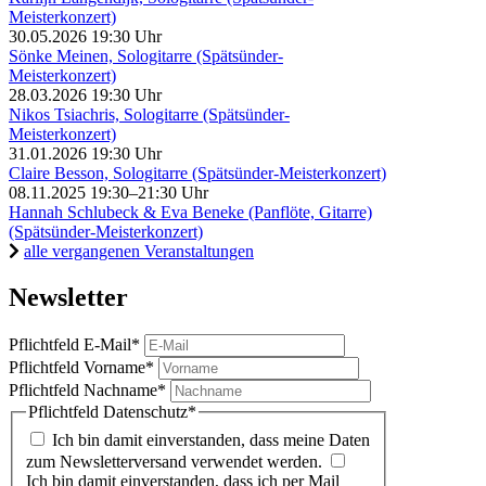
Meisterkonzert)
30.05.2026
19:30 Uhr
Sönke Meinen, Sologitarre (Spätsünder-
Meisterkonzert)
28.03.2026
19:30 Uhr
Nikos Tsiachris, Sologitarre (Spätsünder-
Meisterkonzert)
31.01.2026
19:30 Uhr
Claire Besson, Sologitarre (Spätsünder-Meisterkonzert)
08.11.2025
19:30–21:30 Uhr
Hannah Schlubeck & Eva Beneke (Panflöte, Gitarre)
(Spätsünder-Meisterkonzert)
alle vergangenen Veranstaltungen
Newsletter
Pflichtfeld
E-Mail
*
Pflichtfeld
Vorname
*
Pflichtfeld
Nachname
*
Pflichtfeld
Datenschutz
*
Ich bin damit einverstanden, dass meine Daten
zum Newsletterversand verwendet werden.
Ich bin damit einverstanden, dass ich per Mail