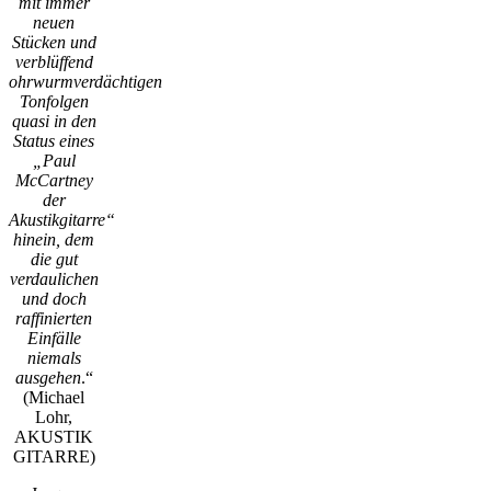
mit immer
neuen
Stücken und
verblüffend
ohrwurmverdächtigen
Tonfolgen
quasi in den
Status eines
„Paul
McCartney
der
Akustikgitarre“
hinein, dem
die gut
verdaulichen
und doch
raffinierten
Einfälle
niemals
ausgehen
.“
(Michael
Lohr,
AKUSTIK
GITARRE)