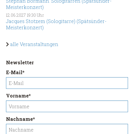
Stephan Bormann. Sologitarren (Spätsünder-
Meisterkonzert)
12.06.2027
19:30 Uhr
Jacques Stotzem (Sologitarre) (Spätsünder-
Meisterkonzert)
alle Veranstaltungen
Newsletter
Pflichtfeld
E-Mail
*
Pflichtfeld
Vorname
*
Pflichtfeld
Nachname
*