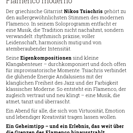
Flamenco moderno
Der griechische Gitarrist
Nikos Tsiachris
gehört zu
den außergewöhnlichsten Stimmen des modernen
Flamenco. In seinem Soloprogramm entfacht er
eine Musik, die Tradition nicht nachahmt, sondern
verwandelt: rhythmisch präzise, voller
Leidenschaft, harmonisch mutig und von
atemberaubender Intensität.
Seine
Eigenkompositionen
sind kleine
Klangabenteuer – durchkomponiert und doch offen
für improvisatorische Momente. Tsiachris verbindet
die glühende Energie Andalusiens mit der
klanglichen Freiheit des Jazz und der Farbigkeit
klassischer Moderne. So entsteht ein Flamenco, der
zugleich vertraut und neu klingt – eine Musik, die
atmet, tanzt und überrascht.
Ein Abend für alle, die sich von Virtuosität, Emotion
und lebendiger Kreativität tragen lassen wollen.
Ein Geheimtipp – und ein Erlebnis, das weit über
die Grenzen des Flamenco hinausstrahlt.